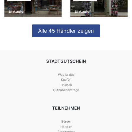
Einkaufen
Einkaufen
Alle 45 Händler zeigen
STADTGUTSCHEIN
Was ist das
Kaufen
Einlösen
Guthabenabfrage
TEILNEHMEN
Bürger
Händler
Arbeitgeber