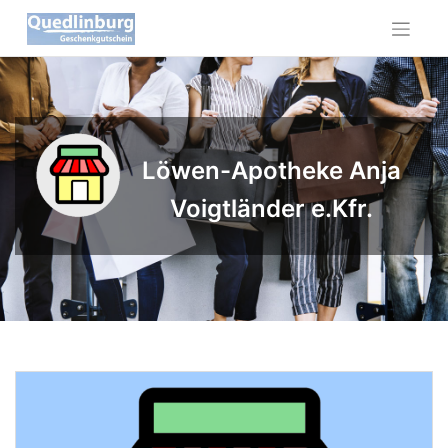
Skip
to
content
Löwen-Apotheke Anja
Voigtländer e.Kfr.