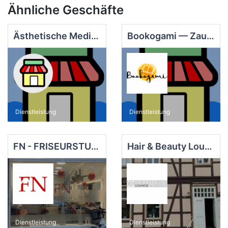
Ähnliche Geschäfte
Ästhetische Medizin - Dr. Sabrina Köhler
Bookogami — Zauberhaftes aus alten Büchern (Anka Brüggemann)
Dienstleistung
Dienstleistung
FN - FRISEURSTUDIO NANNETT
Hair & Beauty Lounge - Die Friseure GmbH
Dienstleistung
Dienstleistung